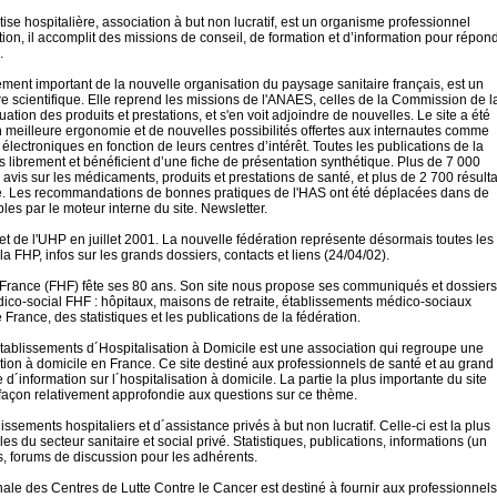
ise hospitalière, association à but non lucratif, est un organisme professionnel
on, il accomplit des missions de conseil, de formation et d’information pour répon
.
ément important de la nouvelle organisation du paysage sanitaire français, est un
 scientifique. Elle reprend les missions de l'ANAES, celles de la Commission de l
tion des produits et prestations, et s'en voit adjoindre de nouvelles. Le site a été
eilleure ergonomie et de nouvelles possibilités offertes aux internautes comme
lectroniques en fonction de leurs centres d’intérêt. Toutes les publications de la
 librement et bénéficient d’une fiche de présentation synthétique. Plus de 7 000
 avis sur les médicaments, produits et prestations de santé, et plus de 2 700 résulta
nté. Les recommandations de bonnes pratiques de l'HAS ont été déplacées dans de
les par le moteur interne du site. Newsletter.
t de l'UHP en juillet 2001. La nouvelle fédération représente désormais toutes les
la FHP, infos sur les grands dossiers, contacts et liens (24/04/02).
e France (FHF) fête ses 80 ans. Son site nous propose ses communiqués et dossiers
édico-social FHF : hôpitaux, maisons de retraite, établissements médico-sociaux
France, des statistiques et les publications de la fédération.
tablissements d´Hospitalisation à Domicile est une association qui regroupe une
ion à domicile en France. Ce site destiné aux professionnels de santé et au grand
d´information sur l´hospitalisation à domicile. La partie la plus importante du site
 façon relativement approfondie aux questions sur ce thème.
issements hospitaliers et d´assistance privés à but non lucratif. Celle-ci est la plus
s du secteur sanitaire et social privé. Statistiques, publications, informations (un
lés, forums de discussion pour les adhérents.
nale des Centres de Lutte Contre le Cancer est destiné à fournir aux professionnels