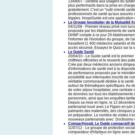
13/08/07 - Destiné aux usagers du systè
plus performants dans la prise en charge 
gratuitement. C'est un "outil orienté san
professionnels de santé qu'aux assurés so
légales. HospiGuide est une application
Le Groupe hospitalier de la Mutualité 
04/11/08 - Premier réseau privé non lucra
proposée par les établissements de sant
GHMF compte à ce jour 29 établissements
l'informer de l'évolution du groupe, de l'
travaillent (1 400 médecins salariés et 
accès sécurisé. Essayez le Quizz sur la s
Le Guide Santé
20/04/10 - Le Guide santé est le premier
chiffrées officielles et le ressenti des pati
Crée par deux médecins anciens dirigeant
d'informations de santé met à la disposi
de performance proposés par le ministère 
possibilité aux internautes inscrits de c
véritable communauté dédiée à la santé 
autour de thématiques spécifiques. Au-del
de votre séjour hospitalier, une centrale
de données sur tous les établissements de
personnels, ainsi que les enquêtes tarifa
Depuis sa mise en ligne, le 12 décembre 2
partenariat noué avec Le Figaro en juin 2
palmarès des maternités, des cliniques 
en préparation. Le nombre de visites s’e
nouveaux partenariats avec Doctissimo e
ComparHospit. Le Guide comparatif de
11/07/12 - Le groupe de protection soci
comparateur d'hôpitaux en ligne avec de