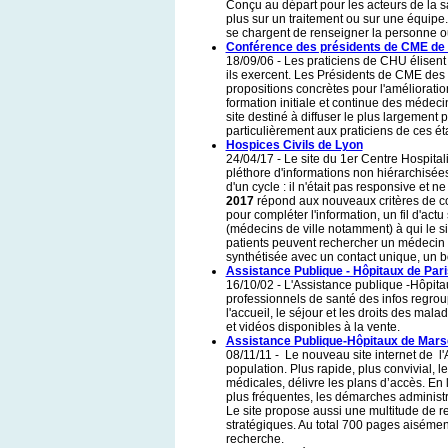
Conçu au départ pour les acteurs de la 
plus sur un traitement ou sur une équipe
se chargent de renseigner la personne 
Conférence des présidents de CME d
18/09/06 - Les praticiens de CHU élisen
ils exercent. Les Présidents de CME des 2
propositions concrètes pour l'amélioration
formation initiale et continue des médec
site destiné à diffuser le plus largement 
particulièrement aux praticiens de ces é
Hospices Civils de Lyon
24/04/17 - Le site du 1er Centre Hospital
pléthore d'informations non hiérarchisées
d'un cycle : il n'était pas responsive et 
2017
répond aux nouveaux critères de co
pour compléter l'information, un fil d'act
(médecins de ville notamment) à qui le si
patients peuvent rechercher un médecin p
synthétisée avec un contact unique, un 
Assistance Publique - Hôpitaux de Pari
16/10/02 - L'Assistance publique -Hôpita
professionnels de santé des infos regroup
l'accueil, le séjour et les droits des malad
et vidéos disponibles à la vente.
Assistance Publique-Hôpitaux de Marse
08/11/11 - Le nouveau site internet de l
population. Plus rapide, plus convivial, l
médicales, délivre les plans d’accès. En
plus fréquentes, les démarches administra
Le site propose aussi une multitude de re
stratégiques. Au total 700 pages aisémen
recherche.