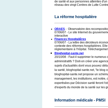
de santé et aux personnes atteintes d'un
réseau des vingt Centres de Lutte Contre
La réforme hospitalière
ORAES
- Observatoire des recomposition
07/06/07 - Le site Internet du gouverne
interactive
Finances Hospitalières
07/06/07 - La lettre des décideurs écono
contexte des réformes hospitalières. Elle 
réglementaire à l’hôpital. Téléchargemen
Bloghopital-sante.net
20/10/08 - Faut-il supprimer le numerus c
administratifs ? Doit-on créer une agence
sujets d'actualités dont vous pouvez débat
la santé, bloghopital-sante.net, "le blog
bloghopital-sante.net propose un schéma 
management, les institutions, est notée,
expertisées par Décision santé feront l'o
d'experts du monde de la santé sur les g
Information médicale - PMSI